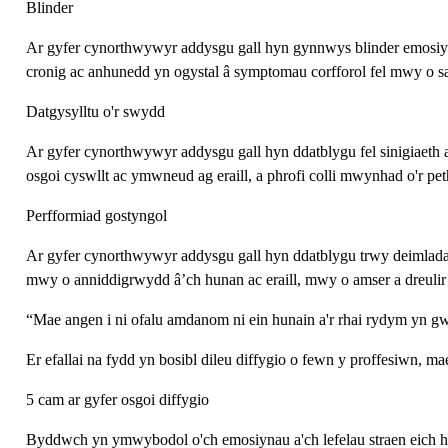
Blinder
Ar gyfer cynorthwywyr addysgu gall hyn gynnwys blinder emosiyno
cronig ac anhunedd yn ogystal â symptomau corfforol fel mwy o sa
Datgysylltu o'r swydd
Ar gyfer cynorthwywyr addysgu gall hyn ddatblygu fel sinigiaeth a
osgoi cyswllt ac ymwneud ag eraill, a phrofi colli mwynhad o'r pet
Perfformiad gostyngol
Ar gyfer cynorthwywyr addysgu gall hyn ddatblygu trwy deimladau 
mwy o anniddigrwydd â’ch hunan ac eraill, mwy o amser a dreulir
“Mae angen i ni ofalu amdanom ni ein hunain a'r rhai rydym y
Er efallai na fydd yn bosibl dileu diffygio o fewn y proffesiwn, 
5 cam ar gyfer osgoi diffygio
Byddwch yn ymwybodol o'ch emosiynau a'ch lefelau straen eich 