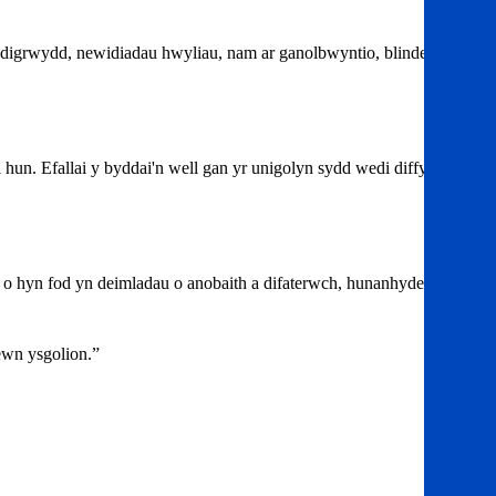
iddigrwydd, newidiadau hwyliau, nam ar ganolbwyntio, blinder
hun. Efallai y byddai'n well gan yr unigolyn sydd wedi diffygio
o hyn fod yn deimladau o anobaith a difaterwch, hunanhyder isel,
wn ysgolion.”