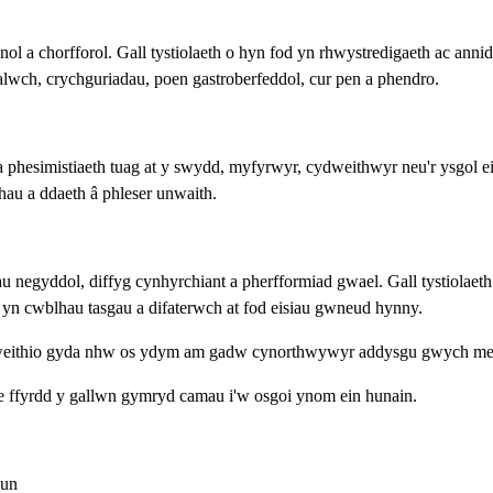
l a chorfforol. Gall tystiolaeth o hyn fod yn rhwystredigaeth ac ann
lwch, crychguriadau, poen gastroberfeddol, cur pen a phendro.
 phesimistiaeth tuag at y swydd, myfyrwyr, cydweithwyr neu'r ysgol ei 
hau a ddaeth â phleser unwaith.
negyddol, diffyg cynhyrchiant a pherfformiad gwael. Gall tystiolaeth 
 yn cwblhau tasgau a difaterwch at fod eisiau gwneud hynny.
n gweithio gyda nhw os ydym am gadw cynorthwywyr addysgu gwych me
mae ffyrdd y gallwn gymryd camau i'w osgoi ynom ein hunain.
hun