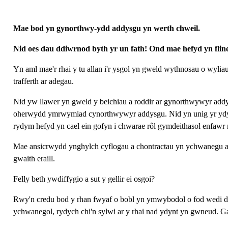
Get involved
Mae bod yn gynorthwy-ydd addysgu yn werth chweil.
News & events
Nid oes dau ddiwrnod byth yr un fath! Ond mae hefyd yn flined
Helpline:
08000 562 561
Yn aml mae'r rhai y tu allan i'r ysgol yn gweld wythnosau o wyli
Subscribe
Donate
trafferth ar adegau.
Nid yw llawer yn gweld y beichiau a roddir ar gynorthwywyr addy
oherwydd ymrwymiad cynorthwywyr addysgu. Nid yn unig yr ydym y
rydym hefyd yn cael ein gofyn i chwarae rôl gymdeithasol enfawr
Mae ansicrwydd ynghylch cyflogau a chontractau yn ychwanegu at 
gwaith eraill.
Felly beth ywdiffygio a sut y gellir ei osgoi?
Rwy'n credu bod y rhan fwyaf o bobl yn ymwybodol o fod wedi diffy
ychwanegol, rydych chi'n sylwi ar y rhai nad ydynt yn gwneud. Gan