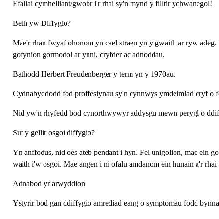
Efallai cymhelliant/gwobr i'r rhai sy'n mynd y filltir ychwanegol!
Beth yw Diffygio?
Mae'r rhan fwyaf ohonom yn cael straen yn y gwaith ar ryw adeg
gofynion gormodol ar ynni, cryfder ac adnoddau.
Bathodd Herbert Freudenberger y term yn y 1970au.
Cydnabyddodd fod proffesiynau sy'n cynnwys ymdeimlad cryf o foe
Nid yw'n rhyfedd bod cynorthwywyr addysgu mewn perygl o ddif
Sut y gellir osgoi diffygio?
Yn anffodus, nid oes ateb pendant i hyn. Fel unigolion, mae ein go
waith i'w osgoi. Mae angen i ni ofalu amdanom ein hunain a'r r
Adnabod yr arwyddion
Ystyrir bod gan ddiffygio amrediad eang o symptomau fodd bynnag