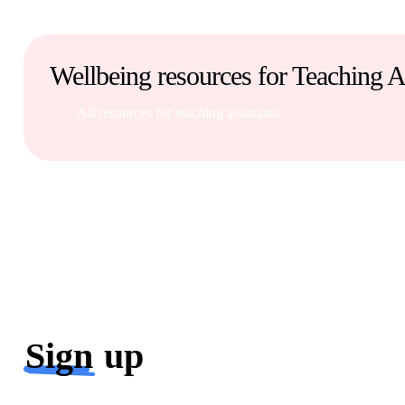
Wellbeing resources for Teaching A
All resources for teaching assistants
Sign
up