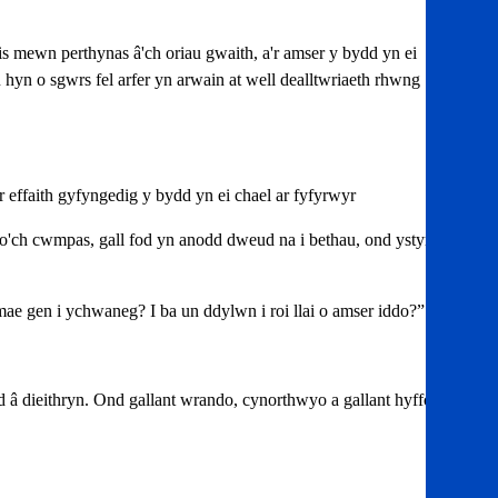
s mewn perthynas â'ch oriau gwaith, a'r amser y bydd yn ei
hyn o sgwrs fel arfer yn arwain at well
dealltwriaeth rhwng
ffaith gyfyngedig y bydd yn ei chael ar fyfyrwyr
 o'ch cwmpas, gall fod yn anodd dweud na i bethau, ond ystyriwch
 mae gen i ychwaneg? I ba un ddylwn i roi llai o amser iddo?”
 â dieithryn. Ond gallant wrando, cynorthwyo a gallant hyfforddi