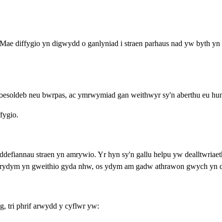
. Mae diffygio yn digwydd o ganlyniad i straen parhaus nad yw byth 
soldeb neu bwrpas, ac ymrwymiad gan weithwyr sy'n aberthu eu hunain
fygio.
ddefiannau straen yn amrywio. Yr hyn sy'n gallu helpu yw dealltwriaeth
hai rydym yn gweithio gyda nhw, os ydym am gadw athrawon gwych yn 
, tri phrif arwydd y cyflwr yw: