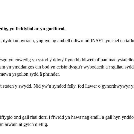
ig, yn feddyliol ac yn gorfforol.
au, dyddiau byrrach, ynghyd ag ambell ddiwrnod INSET yn cael eu taflu
sgu yn enwedig yn ystod y ddwy flynedd ddiwethaf pan mae ystafelloe
n ymddangos ein bod yn ceisio dysgu'r wybodaeth a'r sgiliau sydd e
 mewn ysgolion sydd â phrinder.
straen y swydd. Nid yw'n syndod felly, fod llawer o gynorthwywyr yst
gio ond gall rhai dorri i ffwrdd yn haws nag eraill, a gall hyn ynddo
 arwain at gylch dieflig.