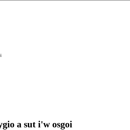
i
gio a sut i'w osgoi