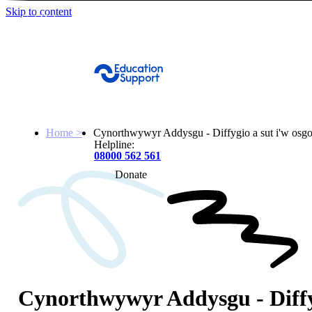
Skip to content
Get Help
Home >
Cynorthwywyr Addysgu - Diffygio a sut i'w osgo
Helpline:
08000 562 561
Donate
Get help
Resources
About
Cynorthwywyr Addysgu - Diffy