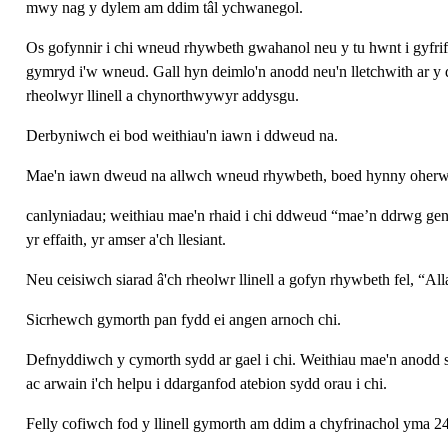
mwy nag y dylem am ddim tâl ychwanegol.
Os gofynnir i chi wneud rhywbeth gwahanol neu y tu hwnt i gyfrif
gymryd i'w wneud. Gall hyn deimlo'n anodd neu'n lletchwith ar y
rheolwyr llinell a chynorthwywyr addysgu.
Derbyniwch ei bod weithiau'n iawn i ddweud na.
Mae'n iawn dweud na allwch wneud rhywbeth, boed hynny oherwydd
canlyniadau; weithiau mae'n rhaid i chi ddweud “mae’n ddrwg gen 
yr effaith, yr amser a'ch llesiant.
Neu ceisiwch siarad â'ch rheolwr llinell a gofyn rhywbeth fel, “Al
Sicrhewch gymorth pan fydd ei angen arnoch chi.
Defnyddiwch y cymorth sydd ar gael i chi. Weithiau mae'n anodd si
ac arwain i'ch helpu i ddarganfod atebion sydd orau i chi.
Felly cofiwch fod y llinell gymorth am ddim a chyfrinachol yma 24