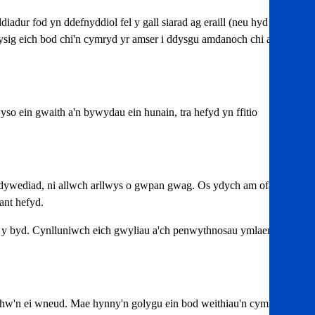
adur fod yn ddefnyddiol fel y gall siarad ag eraill (neu hyd yn
ysig eich bod chi'n cymryd yr amser i ddysgu amdanoch chi ac yn
 ein gwaith a'n bywydau ein hunain, tra hefyd yn ffitio
 ddywediad, ni allwch arllwys o gwpan gwag. Os ydych am ofalu
ant hefyd.
 y byd. Cynlluniwch eich gwyliau a'ch penwythnosau ymlaen llaw
hw'n ei wneud. Mae hynny'n golygu ein bod weithiau'n cymryd