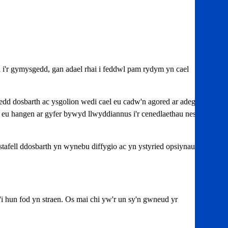
 i'r gymysgedd, gan adael rhai i feddwl pam rydym yn cael
dd dosbarth ac ysgolion wedi cael eu cadw'n agored ar adegau
u hangen ar gyfer bywyd llwyddiannus i'r cenedlaethau nesaf,
afell ddosbarth yn wynebu diffygio ac yn ystyried opsiynau
'i hun fod yn straen. Os mai chi yw'r un sy'n gwneud yr