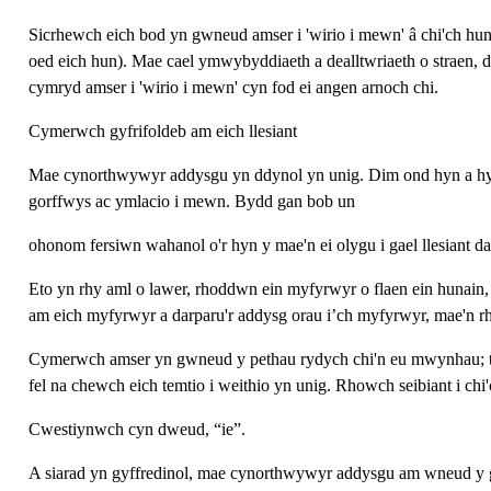
Sicrhewch eich bod yn gwneud amser i 'wirio i mewn' â chi'ch hun.
oed eich hun). Mae cael ymwybyddiaeth a dealltwriaeth o straen, 
cymryd amser i 'wirio i mewn' cyn fod ei angen arnoch chi.
Cymerwch gyfrifoldeb am eich llesiant
Mae cynorthwywyr addysgu yn ddynol yn unig. Dim ond hyn a hyn 
gorffwys ac ymlacio i mewn. Bydd gan bob un
ohonom fersiwn wahanol o'r hyn y mae'n ei olygu i gael llesiant
Eto yn rhy aml o lawer, rhoddwn ein myfyrwyr o flaen ein hunain
am eich myfyrwyr a darparu'r addysg orau i’ch myfyrwyr, mae'n rhai
Cymerwch amser yn gwneud y pethau rydych chi'n eu mwynhau; tr
fel na chewch eich temtio i weithio yn unig. Rhowch seibiant i chi
Cwestiynwch cyn dweud, “ie”.
A siarad yn gyffredinol, mae cynorthwywyr addysgu am wneud y 