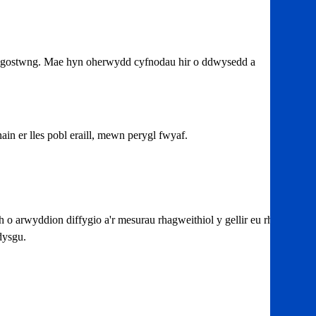
yn gostwng. Mae hyn oherwydd cyfnodau hir o ddwysedd a
 er lles pobl eraill, mewn perygl fwyaf.
 o arwyddion diffygio a'r mesurau rhagweithiol y gellir eu rhoi ar
dysgu.