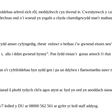
oldebau arferol eich rôl, meddyliwch cyn dweud ie. Cwestiynwch y cai
 dechrau ond o’i wneud yn ysgafn a chyda charedigrwydd mae'r mathau 
 amser cyfyngedig, rhestr enfawr o bethau i’w gwneud eisoes neu'r e
i, alla i ddim gwneud hynny”. Pan fydd eisiau’r gorau arnoch i'r rhai
lan o'r cyfrifoldebau hyn sydd gen i pa un ddylwn i flaenoriaethu nawr
arad â phobl rydych chi'n agos atynt ac hyd yn oed yn anoddach siarad
/7 ledled y DU ar 08000 562 561 ar gyfer yr holl staff addysg.