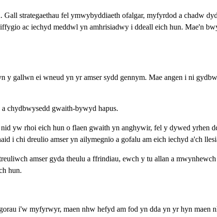
 Gall strategaethau fel ymwybyddiaeth ofalgar, myfyrdod a chadw dyddi
diffygio ac iechyd meddwl yn amhrisiadwy i ddeall eich hun. Mae'n bw
y gallwn ei wneud yn yr amser sydd gennym. Mae angen i ni gydbwyso
 da a chydbwysedd gwaith-bywyd hapus.
, nid yw rhoi eich hun o flaen gwaith yn anghywir, fel y dywed yrhen
d i chi dreulio amser yn ailymegnïo a gofalu am eich iechyd a'ch llesi
euliwch amser gyda theulu a ffrindiau, ewch y tu allan a mwynhewch
'ch hun.
gorau i'w myfyrwyr, maen nhw hefyd am fod yn dda yn yr hyn maen n