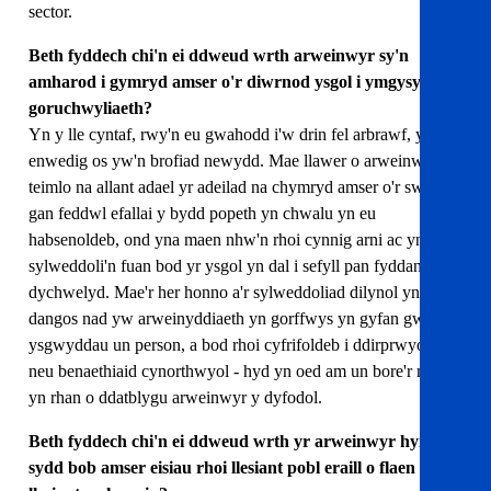
sector.
Beth fyddech chi'n ei ddweud wrth arweinwyr sy'n
amharod i gymryd amser o'r diwrnod ysgol i ymgysylltu â
goruchwyliaeth?
Yn y lle cyntaf, rwy'n eu gwahodd i'w drin fel arbrawf, yn
enwedig os yw'n brofiad newydd. Mae llawer o arweinwyr yn
teimlo na allant adael yr adeilad na chymryd amser o'r swydd,
gan feddwl efallai y bydd popeth yn chwalu yn eu
habsenoldeb, ond yna maen nhw'n rhoi cynnig arni ac yn
sylweddoli'n fuan bod yr ysgol yn dal i sefyll pan fyddant yn
dychwelyd. Mae'r her honno a'r sylweddoliad dilynol yn
dangos nad yw arweinyddiaeth yn gorffwys yn gyfan gwbl ar
ysgwyddau un person, a bod rhoi cyfrifoldeb i ddirprwyon
neu benaethiaid cynorthwyol - hyd yn oed am un bore'r mis -
yn rhan o ddatblygu arweinwyr y dyfodol.
Beth fyddech chi'n ei ddweud wrth yr arweinwyr hynny
sydd bob amser eisiau rhoi llesiant pobl eraill o flaen eu