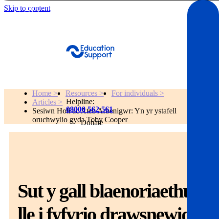
Skip to content
Get Help
Home >
Resources >
For individuals >
Helpline:
Articles >
08000 562 561
Sesiwn Holi ac Ateb Arbenigwr: Yn yr ystafell
oruchwylio gyda Toby Cooper
Donate
Get help
Resources
Sut y gall blaenoriaethu
About
lle i fyfyrio drawsnewid