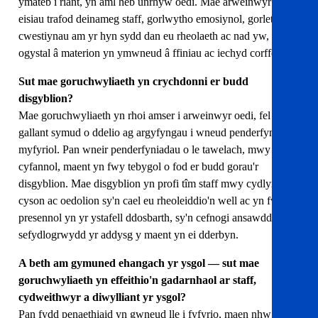
ymateb i riant, yn aml heb unrhyw oedi. Mae arweinwyr hefyd
eisiau trafod deinameg staff, gorlwytho emosiynol, gorlethu,
cwestiynau am yr hyn sydd dan eu rheolaeth ac nad yw, yn
ogystal â materion yn ymwneud â ffiniau ac iechyd corfforol.
Sut mae goruchwyliaeth yn crychdonni er budd
disgyblion?
Mae goruchwyliaeth yn rhoi amser i arweinwyr oedi, fel y
gallant symud o ddelio ag argyfyngau i wneud penderfyniadau
myfyriol. Pan wneir penderfyniadau o le tawelach, mwy
cyfannol, maent yn fwy tebygol o fod er budd gorau'r
disgyblion. Mae disgyblion yn profi tîm staff mwy cydlynol,
cyson ac oedolion sy'n cael eu rheoleiddio'n well ac yn fwy
presennol yn yr ystafell ddosbarth, sy'n cefnogi ansawdd a
sefydlogrwydd yr addysg y maent yn ei dderbyn.
A beth am gymuned ehangach yr ysgol — sut mae
goruchwyliaeth yn effeithio'n gadarnhaol ar staff,
cydweithwyr a diwylliant yr ysgol?
Pan fydd penaethiaid yn gwneud lle i fyfyrio, maen nhw’n