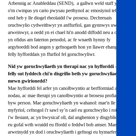
Arbennig ac Anableddau (SEND), a gallwn weld staff ysgol
o'm cwmpas yn cario pwysau perthynol ac emosiynol tebyg
ond heb y lle diogel rheolaidd i'w prosesu. Dechreuais
oruchwylio cydweithwyr yn anffurfiol, gan gynnwys uwch
arweinwyr, a oedd yn ei chael hi'n anodd diffodd neu a oedd
yn ofidus am faterion penodol, ac fe wnaeth hynny fy
argyhoeddi bod angen y gefnogaeth hon yn llawer ehangach,
felly hyfforddais yn ffurfiol fel goruchwyliwr.
Nid yw goruchwyliaeth yn therapi nac yn hyfforddi —
felly sut fyddech chi'n disgrifio beth yw goruchwyliaeth
mewn gwirionedd?
Mae hyfforddi fel arfer yn canolbwyntio ar berfformiad a
nodau, ac mae therapi yn canolbwyntio ar brosesu profiadau
byw person. Mae goruchwyliaeth yn wahanol: mae'n lle
myfyriol, cefnogol i'r sawl sy’n cael eu goruchwylio i roi sylw
i'w llesiant, ac yn bwysicaf oll, dal anghenion y disgyblion dan
eu gofal wrth wraidd eu ffordd o feddwl bob amser. Mae
arweinydd yn dod i oruchwyliaeth i gefnogi eu hymarfer, a