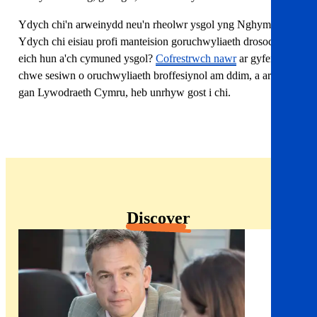
Ydych chi'n arweinydd neu'n rheolwr ysgol yng Nghymru?
Ydych chi eisiau profi manteision goruchwyliaeth drosoch chi
eich hun a'ch cymuned ysgol?
Cofrestrwch nawr
ar gyfer
chwe sesiwn o oruchwyliaeth broffesiynol am ddim, a ariennir
gan Lywodraeth Cymru, heb unrhyw gost i chi.
Discover