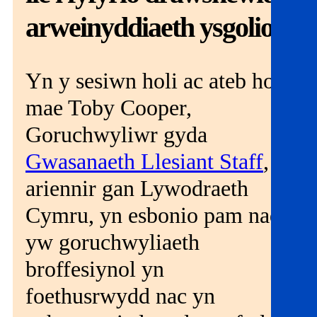
Get involved
arweinyddiaeth ysgolion
News & events
Yn y sesiwn holi ac ateb hon,
Helpline:
08000 562 561
mae Toby Cooper,
Subscribe
Donate
Goruchwyliwr gyda
Gwasanaeth Llesiant Staff
, a
ariennir gan Lywodraeth
Cymru, yn esbonio pam nad
yw goruchwyliaeth
broffesiynol yn
foethusrwydd nac yn