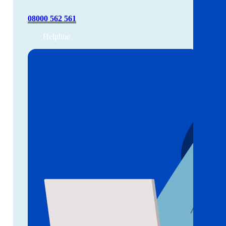
08000 562 561
Helpline