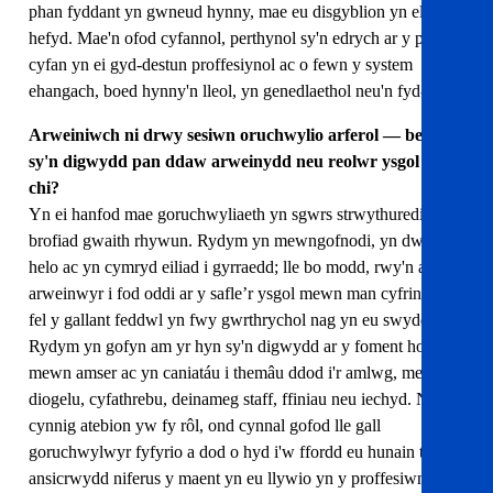
phan fyddant yn gwneud hynny, mae eu disgyblion yn elwa
hefyd. Mae'n ofod cyfannol, perthynol sy'n edrych ar y person
cyfan yn ei gyd-destun proffesiynol ac o fewn y system
ehangach, boed hynny'n lleol, yn genedlaethol neu'n fyd-eang.
Arweiniwch ni drwy sesiwn oruchwylio arferol — beth
sy'n digwydd pan ddaw arweinydd neu reolwr ysgol atoch
chi?
Yn ei hanfod mae goruchwyliaeth yn sgwrs strwythuredig am
brofiad gwaith rhywun. Rydym yn mewngofnodi, yn dweud
helo ac yn cymryd eiliad i gyrraedd; lle bo modd, rwy'n annog
arweinwyr i fod oddi ar y safle’r ysgol mewn man cyfrinachol
fel y gallant feddwl yn fwy gwrthrychol nag yn eu swyddfa.
Rydym yn gofyn am yr hyn sy'n digwydd ar y foment honno
mewn amser ac yn caniatáu i themâu ddod i'r amlwg, megis
diogelu, cyfathrebu, deinameg staff, ffiniau neu iechyd. Nid
cynnig atebion yw fy rôl, ond cynnal gofod lle gall
goruchwylwyr fyfyrio a dod o hyd i'w ffordd eu hunain trwy'r
ansicrwydd niferus y maent yn eu llywio yn y proffesiwn a'r