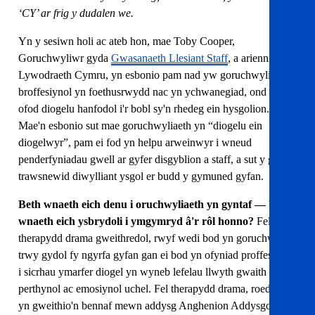
‘CY’ ar frig y dudalen we.
Yn y sesiwn holi ac ateb hon, mae Toby Cooper,
Goruchwyliwr gyda
Gwasanaeth Llesiant Staff
, a ariennir gan
Lywodraeth Cymru, yn esbonio pam nad yw goruchwyliaeth
broffesiynol yn foethusrwydd nac yn ychwanegiad, ond yn
ofod diogelu hanfodol i'r bobl sy'n rhedeg ein hysgolion.
Mae'n esbonio sut mae goruchwyliaeth yn “diogelu ein
diogelwyr”, pam ei fod yn helpu arweinwyr i wneud
penderfyniadau gwell ar gyfer disgyblion a staff, a sut y gall
trawsnewid diwylliant ysgol er budd y gymuned gyfan.
Beth wnaeth eich denu i oruchwyliaeth yn gyntaf — beth
wnaeth eich ysbrydoli i ymgymryd â'r rôl honno?
Fel
therapydd drama gweithredol, rwyf wedi bod yn goruchwylio
trwy gydol fy ngyrfa gyfan gan ei bod yn ofyniad proffesiynol
i sicrhau ymarfer diogel yn wyneb lefelau llwyth gwaith
perthynol ac emosiynol uchel. Fel therapydd drama, roeddwn
yn gweithio'n bennaf mewn addysg Anghenion Addysgol