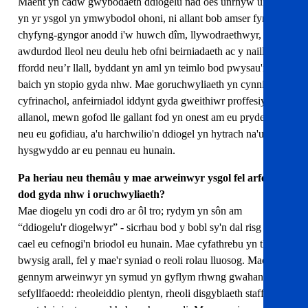
Maent yn cadw gwybodaeth ddiogelu nad oes unrhyw un arall
yn yr ysgol yn ymwybodol ohoni, ni allant bob amser fynd â
chyfyng-gyngor anodd i'w huwch dîm, llywodraethwyr,
awdurdod lleol neu deulu heb ofni beirniadaeth ac y naill
ffordd neu’r llall, byddant yn aml yn teimlo bod pwysau'r
baich yn stopio gyda nhw. Mae goruchwyliaeth yn cynnig lle
cyfrinachol, anfeirniadol iddynt gyda gweithiwr proffesiynol
allanol, mewn gofod lle gallant fod yn onest am eu pryderon
neu eu gofidiau, a'u harchwilio'n ddiogel yn hytrach na'u
hysgwyddo ar eu pennau eu hunain.
Pa heriau neu themâu y mae arweinwyr ysgol fel arfer yn
dod gyda nhw i oruchwyliaeth?
Mae diogelu yn codi dro ar ôl tro; rydym yn sôn am
“ddiogelu'r diogelwyr” - sicrhau bod y bobl sy'n dal risg yn
cael eu cefnogi'n briodol eu hunain. Mae cyfathrebu yn thema
bwysig arall, fel y mae'r syniad o reoli rolau lluosog. Mae
gennym arweinwyr yn symud yn gyflym rhwng gwahanol
sefyllfaoedd: rheoleiddio plentyn, rheoli disgyblaeth staff ac