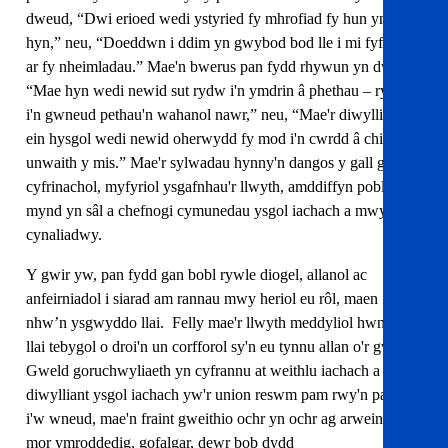
dweud, “Dwi erioed wedi ystyried fy mhrofiad fy hun yn
hyn,” neu, “Doeddwn i ddim yn gwybod bod lle i mi fyfyrio
ar fy nheimladau.” Mae'n bwerus pan fydd rhywun yn dweud,
“Mae hyn wedi newid sut rydw i'n ymdrin â phethau – rydw
i'n gwneud pethau'n wahanol nawr,” neu, “Mae'r diwylliant yn
ein hysgol wedi newid oherwydd fy mod i'n cwrdd â chi
unwaith y mis.” Mae'r sylwadau hynny'n dangos y gall gofod
cyfrinachol, myfyriol ysgafnhau'r llwyth, amddiffyn pobl rhag
mynd yn sâl a chefnogi cymunedau ysgol iachach a mwy
cynaliadwy.
Y gwir yw, pan fydd gan bobl rywle diogel, allanol ac
anfeirniadol i siarad am rannau mwy heriol eu rôl, maen
nhw’n ysgwyddo llai. Felly mae'r llwyth meddyliol hwnnw'n
llai tebygol o droi'n un corfforol sy'n eu tynnu allan o'r gwaith.
Gweld goruchwyliaeth yn cyfrannu at weithlu iachach a
diwylliant ysgol iachach yw'r union reswm pam rwy'n parhau
i'w wneud, mae'n fraint gweithio ochr yn ochr ag arweinwyr
mor ymroddedig, gofalgar, dewr bob dydd