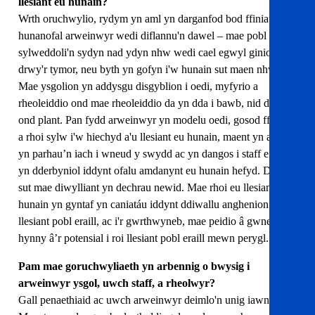
llesiant eu hunain?
Wrth oruchwylio, rydym yn aml yn darganfod bod ffiniau a
hunanofal arweinwyr wedi diflannu'n dawel – mae pobl yn
sylweddoli'n sydyn nad ydyn nhw wedi cael egwyl ginio
drwy'r tymor, neu byth yn gofyn i'w hunain sut maen nhw.
Mae ysgolion yn addysgu disgyblion i oedi, myfyrio a
rheoleiddio ond mae rheoleiddio da yn dda i bawb, nid dim
ond plant. Pan fydd arweinwyr yn modelu oedi, gosod ffiniau
a rhoi sylw i'w hiechyd a'u llesiant eu hunain, maent yn aros
yn parhau’n iach i wneud y swydd ac yn dangos i staff ei bod
yn dderbyniol iddynt ofalu amdanynt eu hunain hefyd. Dyna
sut mae diwylliant yn dechrau newid. Mae rhoi eu llesiant eu
hunain yn gyntaf yn caniatáu iddynt ddiwallu anghenion
llesiant pobl eraill, ac i'r gwrthwyneb, mae peidio â gwneud
hynny â’r potensial i roi llesiant pobl eraill mewn perygl.
Pam mae goruchwyliaeth yn arbennig o bwysig i
arweinwyr ysgol, uwch staff, a rheolwyr?
Gall penaethiaid ac uwch arweinwyr deimlo'n unig iawn.