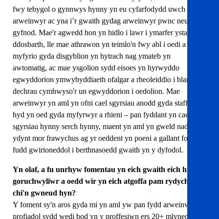
fwy tebygol o gynnwys hynny yn eu cyfarfodydd uwch
arweinwyr ac yna i’r gwaith gydag arweinwyr pwnc neu
gyfnod. Mae'r agwedd hon yn hidlo i lawr i ymarfer ystafell
ddosbarth, lle mae athrawon yn teimlo'n fwy abl i oedi a
myfyrio gyda disgyblion yn hytrach nag ymateb yn
awtomatig, ac mae ysgolion sydd eisoes yn hyrwyddo
egwyddorion ymwybyddiaeth ofalgar a rheoleiddio i blant yn
dechrau cymhwyso'r un egwyddorion i oedolion. Mae
arweinwyr yn aml yn ofni cael sgyrsiau anodd gyda staff neu
hyd yn oed gyda myfyrwyr a rhieni – pan fyddant yn cael y
sgyrsiau hynny serch hynny, maent yn aml yn gweld nad
ydynt mor frawychus ag yr oeddent yn poeni a gallant fod o
fudd gwirioneddol i berthnasoedd gwaith yn y dyfodol.
Yn olaf, a fu unrhyw fomentau yn eich gwaith eich hun fel
goruchwyliwr a oedd wir yn eich atgoffa pam rydych
chi'n gwneud hyn?
Y foment sy'n aros gyda mi yn aml yw pan fydd arweinwyr
profiadol sydd wedi bod yn y proffesiwn ers 20+ mlynedd yn