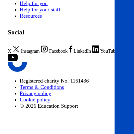
Help for you
Help for your staff
Resources
Social
X
Instagram
Facebook
LinkedIn
YouTube
Registered charity No. 1161436
Terms & Conditions
Privacy policy
Cookie policy
© 2026 Education Support