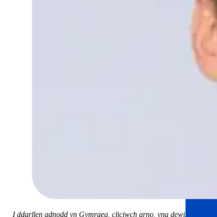
I ddarllen adnodd yn Gymraeg, cliciwch arno, yna dewiswch